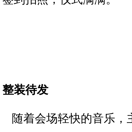
整装待发
随着会场轻快的音乐，