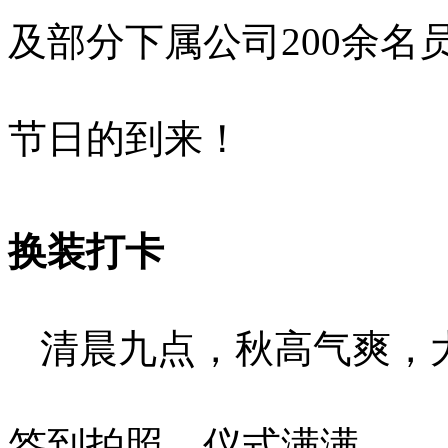
及部分下属公司200余
节日的到来！
换装打卡
清晨九点，秋高气爽，
签到拍照，仪式满满。