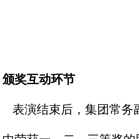
颁奖互动环节
表演结束后，集团常务