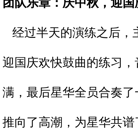
团队乐章：庆中秋，迎国
经过半天的演练之后，
迎国庆欢快鼓曲的练习，
满，最后星华全员合奏了
推向了高潮，为星华共谱