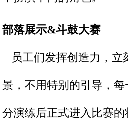
部落展示&斗鼓大赛
员工们发挥创造力，立
景，不用特别的引导，每
分演练后正式进入比赛的