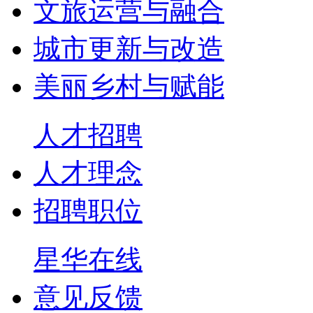
文旅运营与融合
城市更新与改造
美丽乡村与赋能
人才招聘
人才理念
招聘职位
星华在线
意见反馈