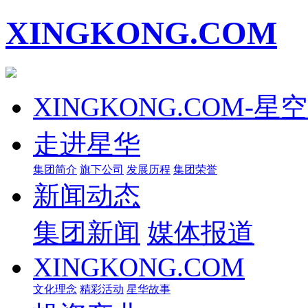
XINGKONG.COM
XINGKONG.COM-
走进星华
集团简介
旗下公司
发展历程
集团荣誉
新闻动态
集团新闻
媒体报道
XINGKONG.COM
文化理念
精彩活动
星华故事