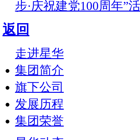
步·庆祝建党100周年”
返回
走进星华
集团简介
旗下公司
发展历程
集团荣誉