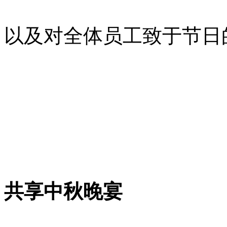
以及对全体员工致于节日
共享中秋晚宴