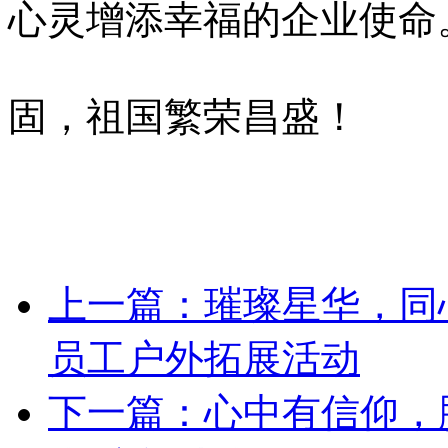
心灵增添幸福的企业使命
固，祖国繁荣昌盛！
上一篇：璀璨星华，同心飞
员工户外拓展活动
下一篇：心中有信仰，