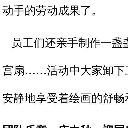
动手的劳动成果了。
员工们还亲手制作一盏
宫扇……活动中大家卸下
安静地享受着绘画的舒畅