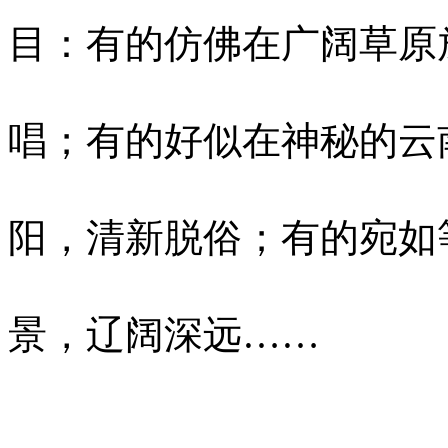
目：有的仿佛在广阔草原
唱；有的好似在神秘的云
阳，清新脱俗；有的宛如
景，辽阔深远……