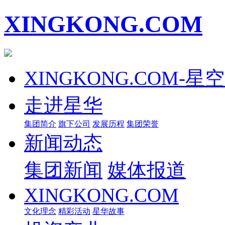
XINGKONG.COM
XINGKONG.COM-
走进星华
集团简介
旗下公司
发展历程
集团荣誉
新闻动态
集团新闻
媒体报道
XINGKONG.COM
文化理念
精彩活动
星华故事