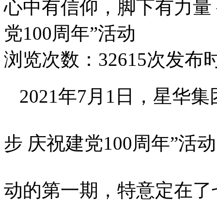
心中有信仰，脚下有力量 
党100周年”活动
浏览次数：32615次
发布时间
2021年7月1日，星华
步 庆祝建党100周年”活
动的第一期，特意定在了