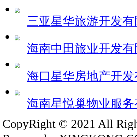
三亚星华旅游开发有
海南中田旅业开发有
海口星华房地产开发
海南星悦巢物业服务
CopyRight © 2021 All Righ