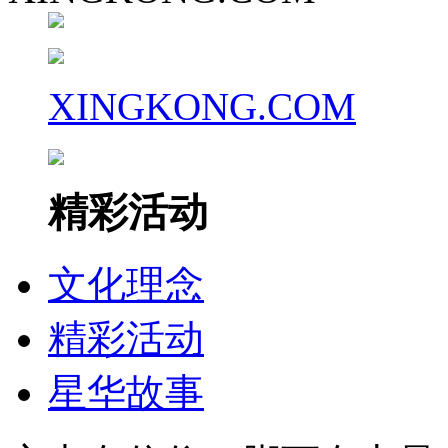
XINGKONG.COM
精彩活动
文化理念
精彩活动
星华故事