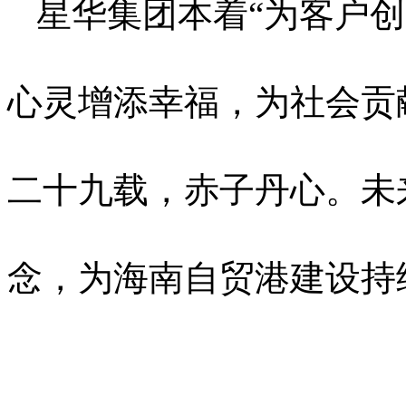
星华集团本着“为客户
心灵增添幸福，为社会贡
二十九载，赤子丹心。未
念，为海南自贸港建设持