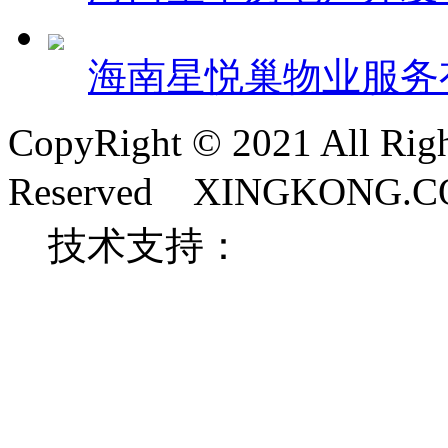
海南星悦巢物业服务
CopyRight © 2021 All Righ
Reserved XINGKO
技术支持：