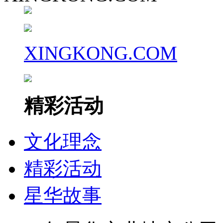
XINGKONG.COM
精彩活动
文化理念
精彩活动
星华故事