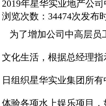
2019年星华实业地产公
浏览次数：34474次
发布时间
为了增加公司中高层员
文化生活，根据总经理指示
日组织星华实业集团所有
体验各项水上娱乐项目，