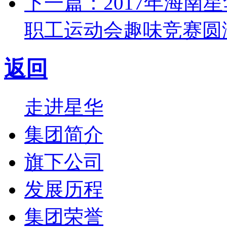
下一篇：2017年海南
职工运动会趣味竞赛圆
返回
走进星华
集团简介
旗下公司
发展历程
集团荣誉