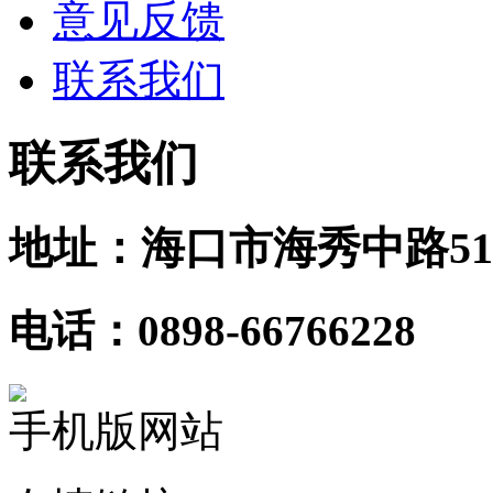
意见反馈
联系我们
联系我们
地址：海口市海秀中路51
电话：0898-66766228
手机版网站