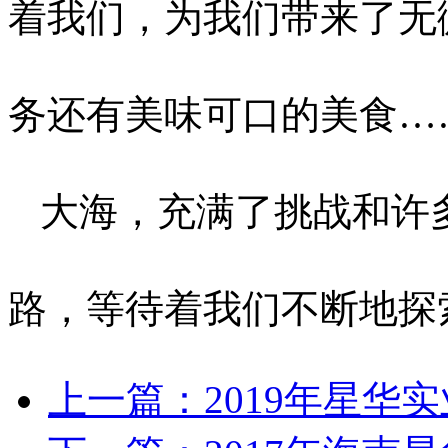
着我们，为我们带来了无
务还有美味可口的美食…
大海，充满了挑战和许
路，等待着我们不断地探
上一篇：2019年星华