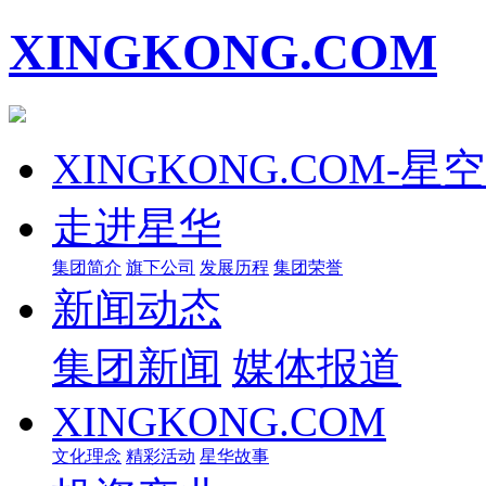
XINGKONG.COM
XINGKONG.COM-
走进星华
集团简介
旗下公司
发展历程
集团荣誉
新闻动态
集团新闻
媒体报道
XINGKONG.COM
文化理念
精彩活动
星华故事